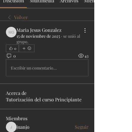
Discusión
Multimedia
Archivos
Miembros
Volver
Maria Jesus Gonzalez
Maria Jesus Gonzalez
15 de noviembre de 2025
·
se unió al
grupo.
0
0
43
Escribir un comentario...
Acerca de
Tutorización del curso Principiante
Miembros
juanjo
Seguir
juanjo