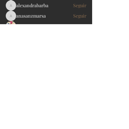
alexandrabarba
Seguir
alexandrabarba
anasanzmarsa
Seguir
anasanzmarsa
Mónica Bernabé Poveda
Seguir
marfi21b
Seguir
marfi21b
Ver todos los miembros (26)
WELLINGTON
C/ Paseo de la Castella
na
194
28046 MADRID
Tlfno:
+34 633 033 495
legal política de privacidad