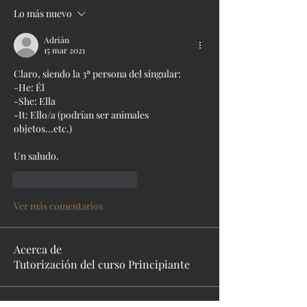
Lo más nuevo
Adrián
15 mar 2021
Claro, siendo la 3ª persona del singular:
-He: Él
-She: Ella
-It: Ello/a (podrían ser animales 
objetos...etc.)
Un saludo.
Me gusta
Reaccionar
Ver más comentarios
Acerca de
Tutorización del curso Principiante