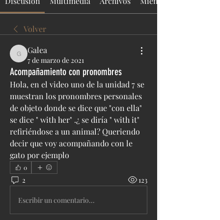
Discusión
Multimedia
Archivos
Miembros
Volver
Galea
Galea
7 de marzo de 2021
Acompañamiento con pronombres
Hola, en el video uno de la unidad 7 se 
muestran los pronombres personales 
de objeto donde se dice que "con ella" 
se dice " with her" .¿ se diría " with it" 
refiriéndose a un animal? Queriendo 
decir que voy acompañando con le 
gato por ejemplo
0
2
123
Escribir un comentario...