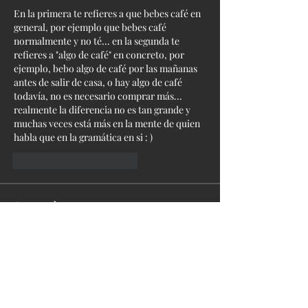
En la primera te refieres a que bebes café en 
general, por ejemplo que bebes café 
normalmente y no té... en la segunda te 
refieres a "algo de café" en concreto, por 
ejemplo, bebo algo de café por las mañanas 
antes de salir de casa, o hay algo de café 
todavía, no es necesario comprar más... 
realmente la diferencia no es tan grande y 
muchas veces está más en la mente de quien 
habla que en la gramática en si : )
Me gusta
Reaccionar
Acerca de
Ayuda en la PREPARACIÓN DE LOS
NIVELES A1 y A2 enfoque ENSEÑ
...
Leer más
Miembros