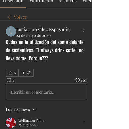
Discusión
Multimedia
Archivos
Miembros
Volver
Lucía González Espasadín
24 de mayo de 2020
Dudas en la utilización del some delante
de sustantivos. "I always drink coffe" no
lleva some. Porqué???
0
1
150
Escribir un comentario...
Lo más nuevo
Wellington Tutor
25 may 2020