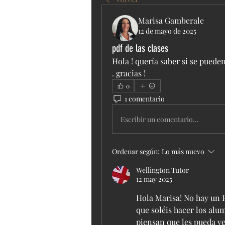
Marisa Gamberale
12 de mayo de 2025
pdf de las clases
Hola ! quería saber si se pueden
. gracias ! 
0
1 comentario
Escribir un comentario...
Ordenar según:
Lo más nuevo
Wellington Tutor
12 may 2025
Hola Marisa! No hay un 
que soléis hacer los alu
piensan que les pueda ven