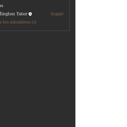
os
lington Tutor
Seguir
s los miembros (1)