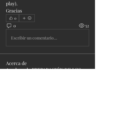
play).
Gracias
0
0
52
Escribir un comentario...
Acerca de
Ayuda en la PREPARACIÓN DE LOS
NIVELES A1 y A2 enfoque ENSEÑ
...
Leer más
Miembros
Wellington Tutor
Seguir
Ver todos los miembros (1)