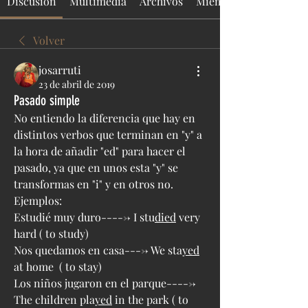
Discusión
Multimedia
Archivos
Miembros
Volver
josarruti
23 de abril de 2019
Pasado simple
No entiendo la diferencia que hay en 
distintos verbos que terminan en "y" a 
la hora de añadir "ed" para hacer el 
pasado, ya que en unos esta "y" se 
transformas en "i" y en otros no. 
Ejemplos:
Estudié muy duro-----> I stu
died
 very 
hard ( to study)
Nos quedamos en casa----> We sta
yed
at home  ( to stay)
Los niños jugaron en el parque-----> 
The children pla
yed
 in the park ( to 