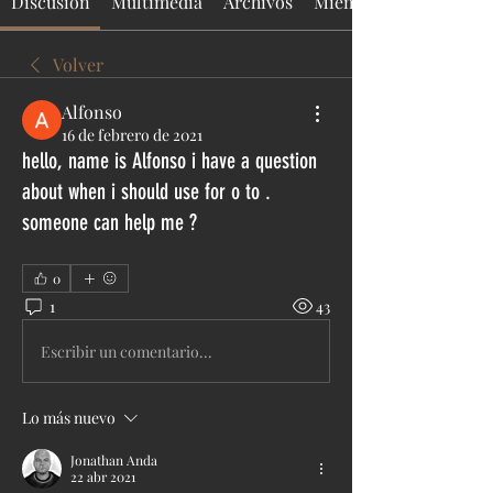
Discusión
Multimedia
Archivos
Miembros
Volver
Alfonso
16 de febrero de 2021
hello, name is Alfonso i have a question
about when i should use for o to .
someone can help me ?
0
1
43
Escribir un comentario...
Lo más nuevo
Jonathan Anda
22 abr 2021