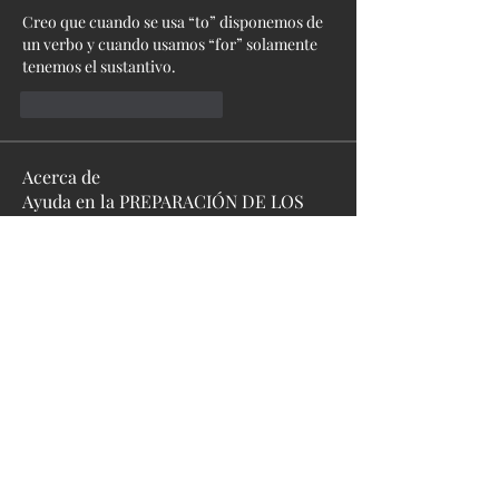
Creo que cuando se usa “to” disponemos de 
un verbo y cuando usamos “for” solamente 
tenemos el sustantivo.
Me gusta
Reaccionar
Acerca de
Ayuda en la PREPARACIÓN DE LOS
NIVELES A1 y A2 enfoque ENSEÑ
...
Leer más
Miembros
Wellington Tutor
Seguir
Ver todos los miembros (1)