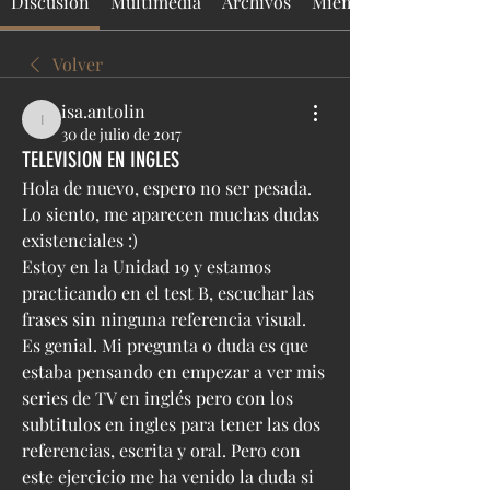
Discusión
Multimedia
Archivos
Miembros
Volver
isa.antolin
isa.antolin
30 de julio de 2017
TELEVISION EN INGLES
Hola de nuevo, espero no ser pesada. 
Lo siento, me aparecen muchas dudas 
existenciales :)
Estoy en la Unidad 19 y estamos 
practicando en el test B, escuchar las 
frases sin ninguna referencia visual. 
Es genial. Mi pregunta o duda es que 
estaba pensando en empezar a ver mis 
series de TV en inglés pero con los 
subtitulos en ingles para tener las dos 
referencias, escrita y oral. Pero con 
este ejercicio me ha venido la duda si 