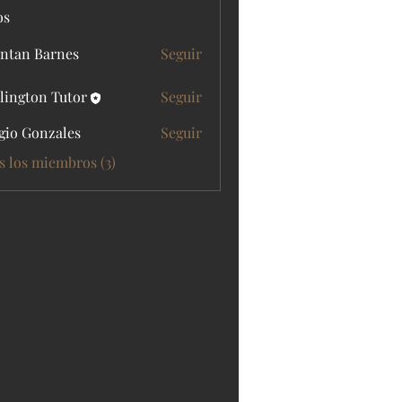
os
ntan Barnes
Seguir
lington Tutor
Seguir
gio Gonzales
Seguir
s los miembros (3)