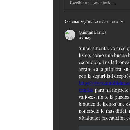
Escribir un comentario...
Ordenar según:
Lo más nuevo
Quintan Barnes
03 may
Sinceramente, yo creo qu
físico, como una buena b
escondido. Los ladrones 
arranca a la primera, su
https://www.autobidmas
trucks/
 para mi negocio 
valiosos, no te la puedes
bloqueo de frenos que es 
ponérselo lo más difícil 
¡Cualquier precaución es
Me gusta
Reacci