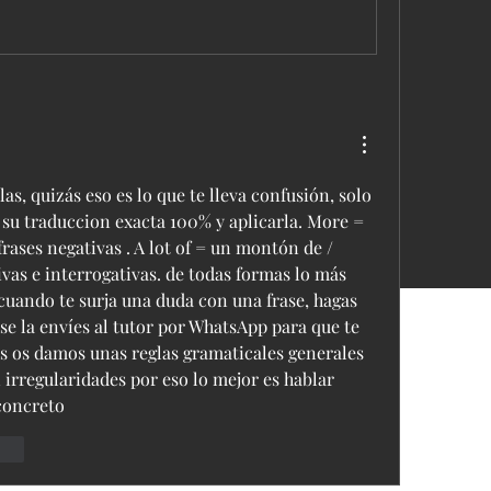
as, quizás eso es lo que te lleva confusión, solo 
 su traduccion exacta 100% y aplicarla. More = 
ases negativas . A lot of = un montón de / 
vas e interrogativas. de todas formas lo más 
cuando te surja una duda con una frase, hagas 
 se la envíes al tutor por WhatsApp para que te 
s os damos unas reglas gramaticales generales 
irregularidades por eso lo mejor es hablar 
concreto
onar