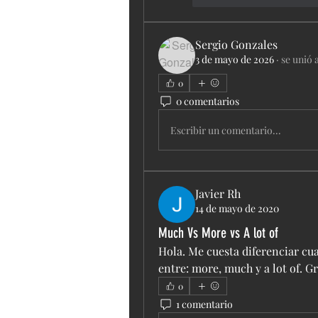
Sergio Gonzales
3 de mayo de 2026
·
se unió 
0
0 comentarios
Escribir un comentario...
Javier Rh
14 de mayo de 2020
Much Vs More vs A lot of
Hola. Me cuesta diferenciar cua
entre: more, much y a lot of. G
0
1 comentario